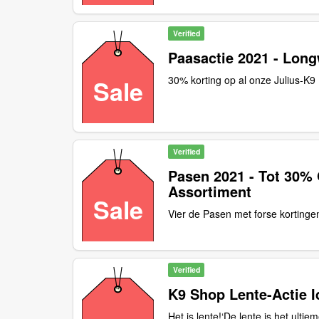
Verified
Paasactie 2021 - Lon
30% korting op al onze Julius-K
Sale
Verified
Pasen 2021 - Tot 30%
Assortiment
Sale
Vier de Pasen met forse kortinge
Verified
K9 Shop Lente-Actie 
Het is lente!‘De lente is het ulti