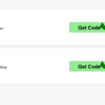
Get Code
0
len
Get Code
0
 Shop