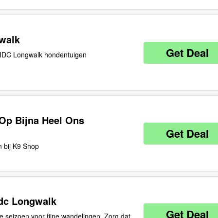
gwalk
Get Deal
9 IDC Longwalk hondentuigen
 Op Bijna Heel Ons
Get Deal
n bij K9 Shop
Idc Longwalk
Get Deal
eme seizoen voor fijne wandelingen. Zorg dat