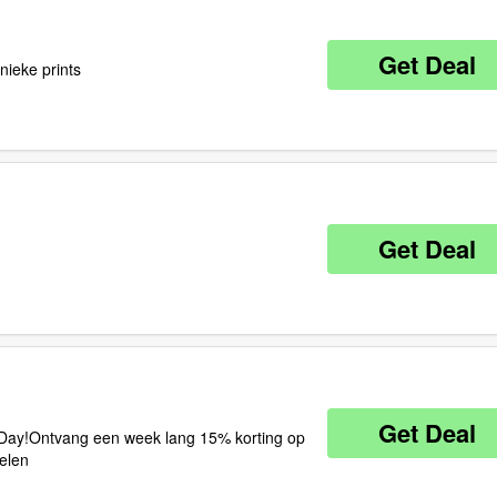
Get Deal
nieke prints
Get Deal
Get Deal
g Day!Ontvang een week lang 15% korting op
kelen