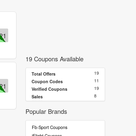
21
19 Coupons Available
19
Total Offers
11
Coupon Codes
21
19
Verified Coupons
8
Sales
Popular Brands
Fb-Sport Coupons
iFlight Coupons