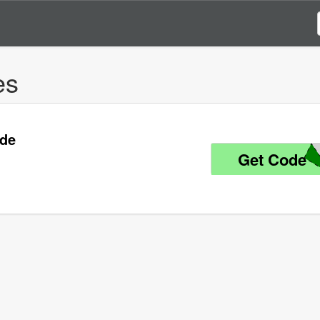
es
ode
Get Code
0