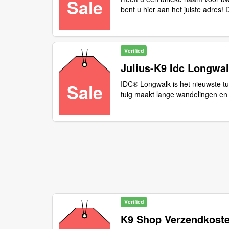
Sale
bent u hier aan het juiste adres!
kans uw hond een unieke label te
klittenband waardoor u de labels
worden gedrukt met witte letters,
glow in the dark. Dit geldt ook v
Verified
sterretjes, etc… De labels worden
Julius-K9 Idc Longwa
(Hoofdletters, spaties, etc)
IDC® Longwalk is het nieuwste tui
Sale
tuig maakt lange wandelingen en 
hond en baas
Verified
K9 Shop Verzendkost