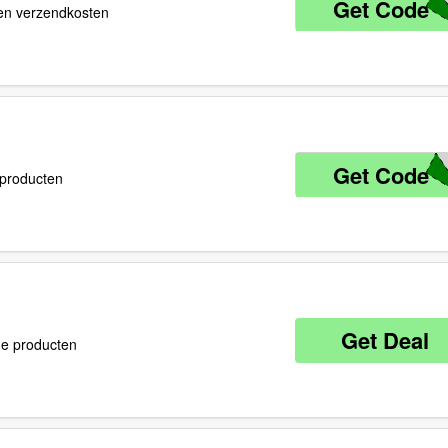
Get Code
G
een verzendkosten
Get Code
I
9 producten
Get Deal
de producten