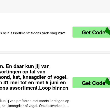
Get Code
H
s hele assortiment* tijdens Vaderdag 2021.
. En daar kun jij van
kortingen op tal van
ond, kat, knaagdier of vogel.
 31 mei tot en met 5 juni en
Get Code
O
 ons assortiment.Loop binnen
un jij van profiteren met mooie kortingen op
 kat, knaagdier of vogel. Onze uitverkoop is